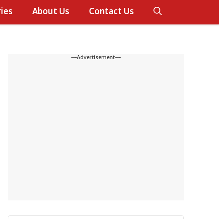
ies
About Us
Contact Us
---Advertisement---