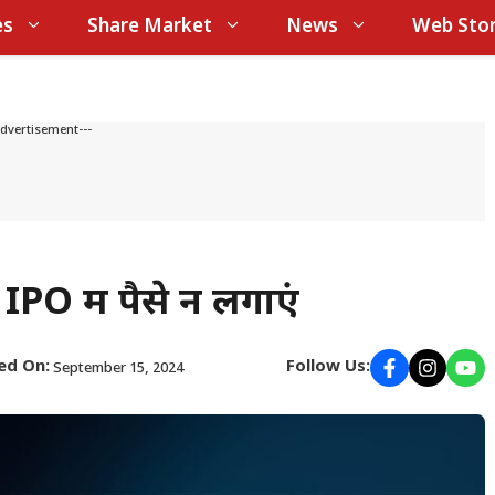
es
Share Market
News
Web Stor
Advertisement---
PO में पैसे न लगाएं
ed On:
Follow Us:
September 15, 2024