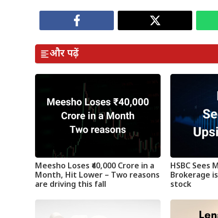
और पढ़ें
Meesho Loses ₹40,000 Crore in a
HSBC Sees M
Month, Hit Lower – Two reasons
Brokerage is
are driving this fall
stock