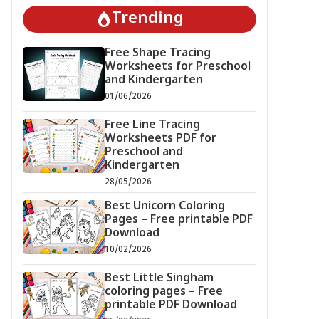
Trending
Free Shape Tracing
Worksheets for Preschool
and Kindergarten
01/06/2026
Free Line Tracing
Worksheets PDF for
Preschool and
Kindergarten
28/05/2026
Best Unicorn Coloring
Pages – Free printable PDF
Download
10/02/2026
Best Little Singham
coloring pages – Free
printable PDF Download