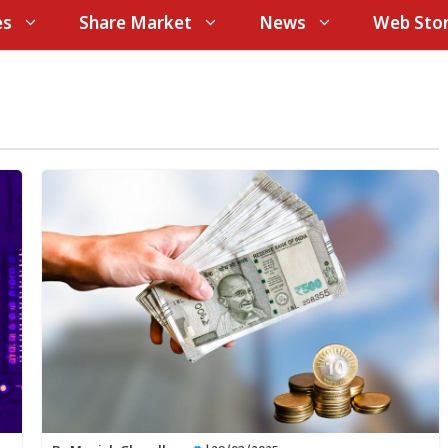
es
Share Market
News
Web Stor