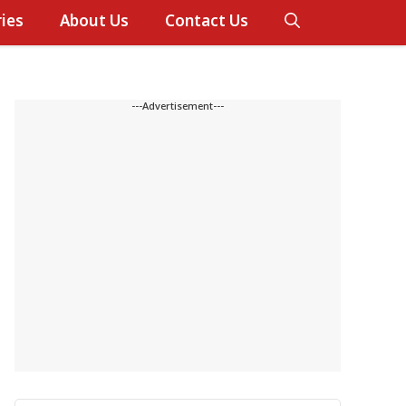
ies
About Us
Contact Us
---Advertisement---