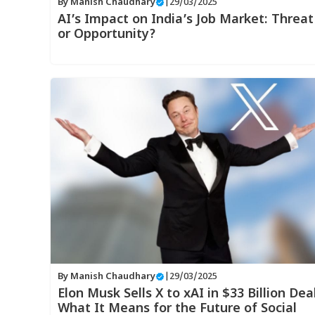
By
Manish Chaudhary
|
29/03/2025
AI’s Impact on India’s Job Market: Threat
or Opportunity?
By
Manish Chaudhary
|
29/03/2025
Elon Musk Sells X to xAI in $33 Billion Deal
What It Means for the Future of Social