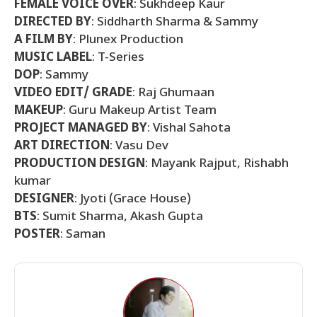
FEMALE VOICE OVER
: Sukhdeep Kaur
DIRECTED BY
: Siddharth Sharma & Sammy
A FILM BY
: Plunex Production
MUSIC LABEL
: T-Series
DOP
: Sammy
VIDEO EDIT/ GRADE
: Raj Ghumaan
MAKEUP
: Guru Makeup Artist Team
PROJECT MANAGED BY
: Vishal Sahota
ART DIRECTION
: Vasu Dev
PRODUCTION DESIGN
: Mayank Rajput, Rishabh
kumar
DESIGNER
: Jyoti (Grace House)
BTS
: Sumit Sharma, Akash Gupta
POSTER
: Saman