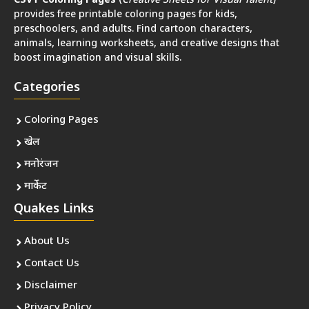
CSVT Coloring Pages
(
Creative Sheets for Visual Talent
)
provides free printable coloring pages for kids,
preschoolers, and adults. Find cartoon characters,
animals, learning worksheets, and creative designs that
boost imagination and visual skills.
Categories
Coloring Pages
खेल
मनोरंजन
मार्केट
Quakes Links
About Us
Contact Us
Disclaimer
Privacy Policy